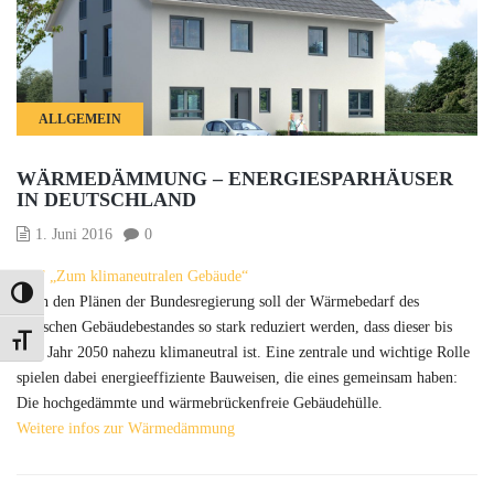
ALLGEMEIN
WÄRMEDÄMMUNG – ENERGIESPARHÄUSER
IN DEUTSCHLAND
1. Juni 2016
0
PDF „Zum klimaneutralen Gebäude“
Umschalten auf hohe Kontraste
Nach den Plänen der Bundesregierung soll der Wärmebedarf des
deutschen Gebäudebestandes so stark reduziert werden, dass dieser bis
Schrift vergrößern
zum Jahr 2050 nahezu klimaneutral ist. Eine zentrale und wichtige Rolle
spielen dabei energieeffiziente Bauweisen, die eines gemeinsam haben:
Die hochgedämmte und wärmebrückenfreie Gebäudehülle.
Weitere infos zur Wärmedämmung