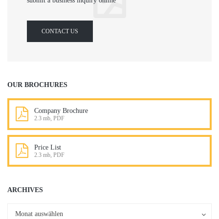
submit a business inquiry online
CONTACT US
OUR BROCHURES
Company Brochure
2.3 mb, PDF
Price List
2.3 mb, PDF
ARCHIVES
Archives
Archives
Monat auswählen