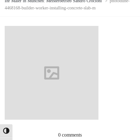
Ihr Maler in München: Meisterbetrieb Sandro Crocioni
>
photodune-
4468168-builder-worker-installing-concrete-slab-m
Umschalten auf hohe Kontraste
0 comments