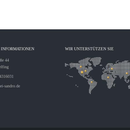
 INFORMATIONEN
WIR UNTERSTÜTZEN SIE
aße 44
lfing
4316031
i-sandro.de